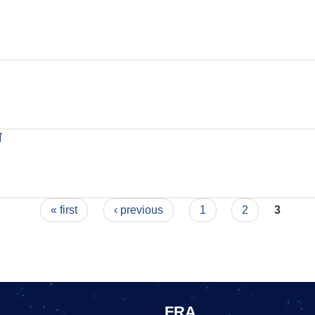
ा
« first
‹ previous
1
2
3
FRA