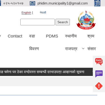
०२५-५२०१०७
phidim.municipality1@gmail.com
English
नेपाली
Search form
Search
y
Contact
वडा
PDMS
स्थानीय
श्रम
विवरण
राजपत्र
संसार
 चमेना घर ठेका वन्दोवस्त सम्बन्धी दरभाउपत्र आव्हानको सूचना
पौवाभञ्ज्या