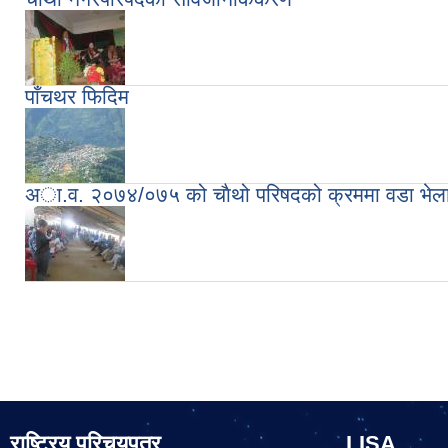
पाँचथर फिदिम
अा.व. २०७४/०७५ को चाैथो परिषदको क्रममा वडा भेल
Pages
राष्ट्रिय परिचयपत्र
LISA