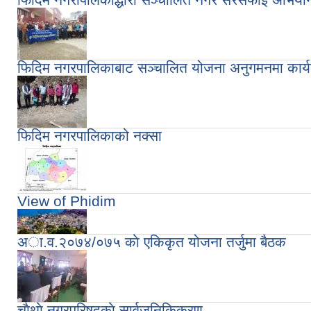
फिदिम नगरपालिकाबाट सञ्चालित योजना अनुगमनमा कार्
फिदिम नगरपालिकाको नक्सा
View of Phidim
अा.व.२०७४/०७५ काे एकिकृत योजना तर्जुमा बैठक
चाैथाे नगरपरिषदकाे सार्वजनिकिकरण