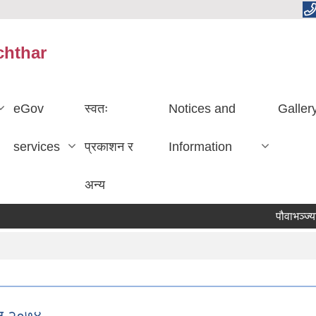
chthar
eGov
स्वतः
Notices and
Galler
services
प्रकाशन र
Information
अन्य
पौवाभञ्ज्याङ
ान २०७४