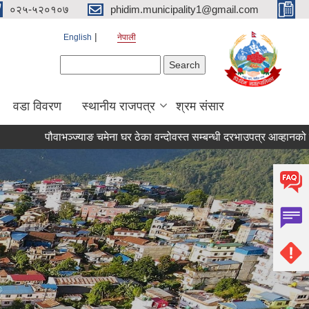
०२५-५२०१०७
phidim.municipality1@gmail.com
English
नेपाली
Search form
Search
वडा विवरण
स्थानीय राजपत्र
श्रम संसार
पौवाभञ्ज्याङ चमेना घर ठेका वन्दोवस्त सम्बन्धी दरभाउपत्र आव्हानको सूचना