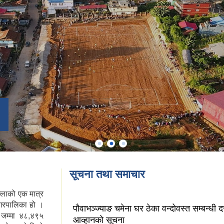
सूचना तथा समाचार
ल्लाको एक मात्र
नगरपालिका हो ।
पौवाभञ्ज्याङ चमेना घर ठेका वन्दोवस्त सम्बन्धी 
 जम्मा ४८,४९५
आव्हानको सूचना