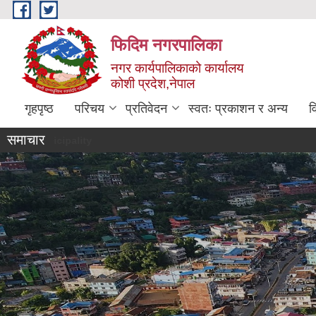
Skip to main content
फिदिम नगरपालिका
नगर कार्यपालिकाको कार्यालय
कोशी प्रदेश,नेपाल
गृहपृष्ठ
परिचय
प्रतिवेदन
स्वतः प्रकाशन र अन्य
व
समाचार
Welcome to Phidim Mun