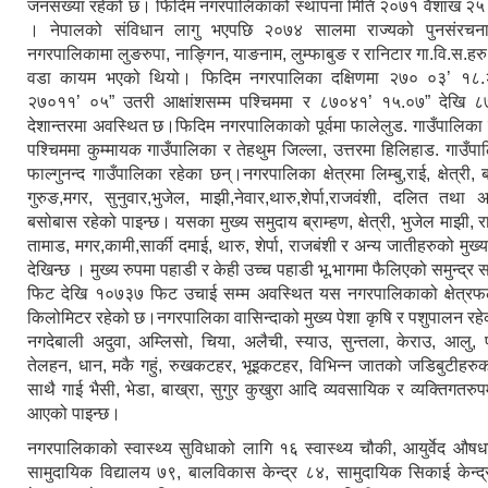
जनसंख्या रहेको छ। फिदिम नगरपालिकाको स्थापना मिति २०७१ ‍वैशाख २५
। नेपालको संविधान लागु भएपछि २०७४ सालमा राज्यको पुनसंरचन
नगरपालिकामा लुङरुपा, नाङ्गिन, याङनाम, लुम्फाबुङ र रानिटार गा.वि.स.हर
वडा कायम भएको थियो। फिदिम नगरपालिका दक्षिणमा २७० ०३’ १८.२७
२७०११’ ०५” उतरी आक्षांशसम्म पश्चिममा र ८७०४१’ १५.०७” देखि ८७०
देशान्तरमा अवस्थित छ।फिदिम नगरपालिकाको पूर्वमा फालेलुड. गाउँपालिका 
पश्चिममा कुम्मायक गाउँपालिका र तेहथुम जिल्ला, उत्तरमा हिलिहाड. गाउँपा
फाल्गुनन्द गाउँपालिका रहेका छन्।नगरपालिका क्षेत्रमा लिम्बु,राई, क्षेत्री, 
गुरुङ,मगर, सुनुवार,भुजेल, माझी,नेवार,थारु,शेर्पा,राजवंशी, दलित तथा 
बसोबास रहेको पाइन्छ। यसका मुख्य समुदाय ब्राम्हण, क्षेत्री, भुजेल माझी, राई
तामाड, मगर,कामी,सार्की दमाई, थारु, शेर्पा, राजबंशी र अन्य जातीहरुको मुख
देखिन्छ । मुख्य रुपमा पहाडी र केही उच्च पहाडी भू.भागमा फैलिएको समुन्द्
फिट देखि १०७३७ फिट उचाई सम्म अवस्थित यस नगरपालिकाको क्षेत्रफ
किलोमिटर रहेको छ।नगरपालिका वासिन्दाको मुख्य पेशा कृषि र पशुपालन रहेक
नगदेबाली अदुवा, अम्लिसो, चिया, अलैची, स्याउ, सुन्तला, केराउ, आलु
तेलहन, धान, मकै गहुं, रुखकटहर, भूइकटहर, विभिन्न जातको जडिबुटीहरुक
साथै गाई भैसी, भेडा, बाख्रा, सुगुर कुखुरा आदि व्यवसायिक र व्यक्तिगतरुपम
आएको पाइन्छ।
नगरपालिकाको स्वास्थ्य सुविधाको लागि १६ स्वास्थ्य चौकी, आयुर्वेद औष
सामुदायिक विद्यालय ७९, बालविकास केन्द्र ८४, सामुदायिक सिकाई केन्द्