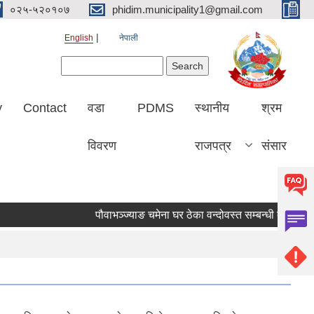
०२५-५२०१०७
phidim.municipality1@gmail.com
English
नेपाली
Search form
Search
y
Contact
वडा
PDMS
स्थानीय
श्रम
विवरण
राजपत्र
संसार
पौवाभञ्ज्याङ चमेना घर ठेका वन्दोवस्त सम्बन्धी दरभाउपत्