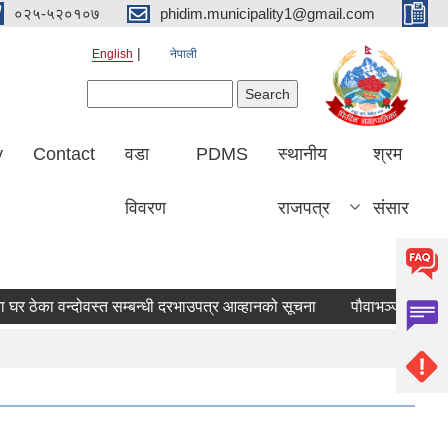
०२५-५२०१०७
phidim.municipality1@gmail.com
English
नेपाली
Search form
Search
y
Contact
वडा
PDMS
स्थानीय
श्रम
विवरण
राजपत्र
संसार
र ठेका वन्दोवस्त सम्बन्धी दरभाउपत्र आव्हानको सूचना
पौवाभञ्ज्याङ चमेना 