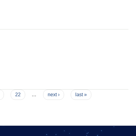
22
…
next ›
last »