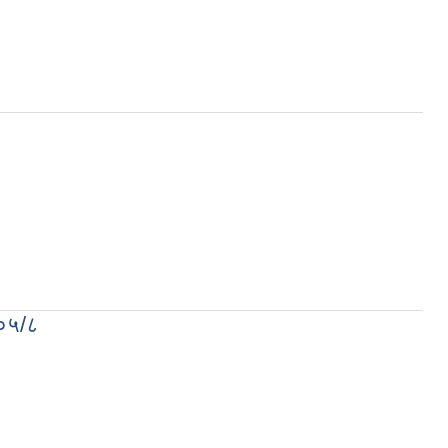
/०५/८