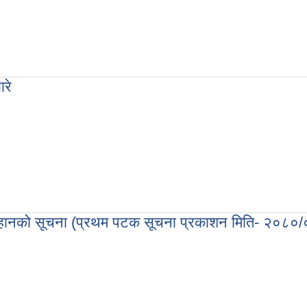
र्धात्मक परीक्षा द्धारा सेवा करारमा लिने सम्बन्धी सूचना।।
ारे
ो बारे
आव्हानको सूचना (प्रथम पटक सूचना प्रकाशन मिति- २०८०