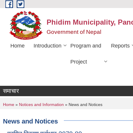
Skip to main content
Phidim Municipality, Pan
Government of Nepal
Home
Introduction
Program and
Reports
Project
समाचार
You are here
Home
»
Notices and Information
» News and Notices
News and Notices