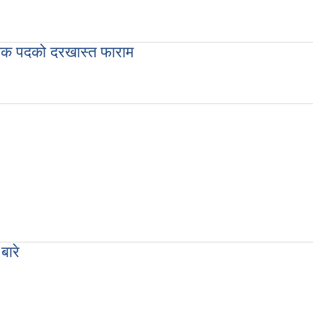
र आव्हानको सूचना (प्रथम पटक सूचना प्रकाशन मिति- २०८०/०५/८
िधिक पदको दरखास्त फाराम
राविधिक पदको दरखास्त फाराम
बारे