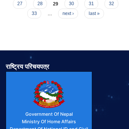
27
28
29
30
31
32
33
…
next ›
last »
राष्ट्रिय परिचयपत्र