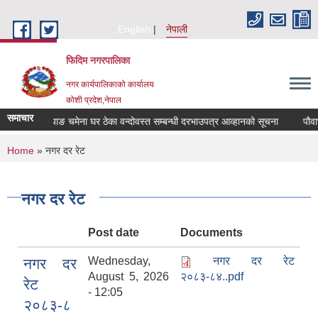
Skip to main content
English
नेपाली
फिदिम नगरपालिका
नगर कार्यपालिकाको कार्यालय
कोशी प्रदेश,नेपाल
समाचार
पौवाभञ्ज्याङ चमेना घर ठेका वन्दोवस्त सम्बन्धी दरभाउपत्र आव्हानको सूचना
पौवाभञ
You are here
Home
» नगर दर रेट
नगर दर रेट
Post date
Documents
Wednesday,
नगर दर रेट
नगर दर
August 5, 2026
२०८३-८४..pdf
रेट
- 12:05
२०८३-८