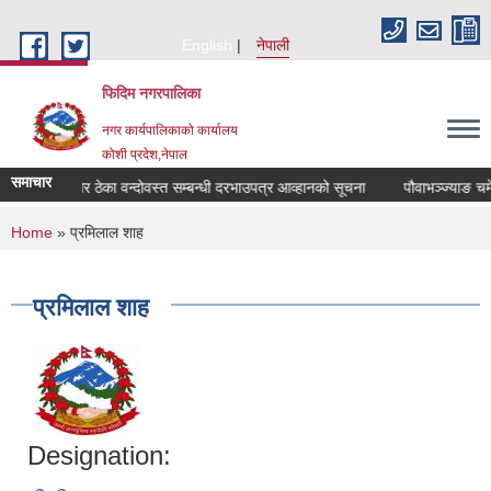
Skip to main content
English
नेपाली
फिदिम नगरपालिका
नगर कार्यपालिकाको कार्यालय
कोशी प्रदेश,नेपाल
समाचार
ज्याङ चमेना घर ठेका वन्दोवस्त सम्बन्धी दरभाउपत्र आव्हानको सूचना
पौवाभञ्ज्याङ चमेन
You are here
Home
» प्रमिलाल शाह
प्रमिलाल शाह
Designation: