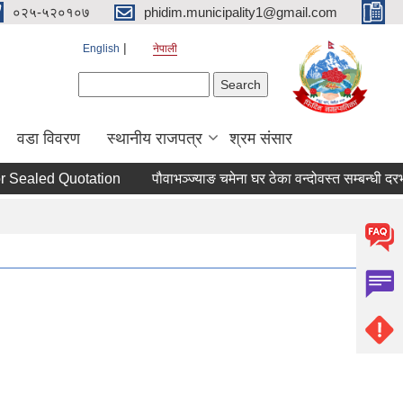
०२५-५२०१०७
phidim.municipality1@gmail.com
English
नेपाली
Search form
Search
वडा विवरण
स्थानीय राजपत्र
श्रम संसार
 Sealed Quotation
पौवाभञ्ज्याङ चमेना घर ठेका वन्दोवस्त सम्बन्धी दरभा