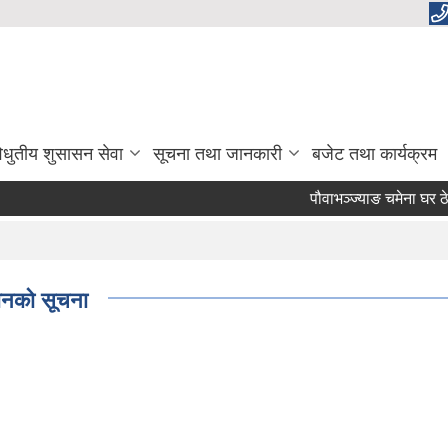
िधुतीय शुसासन सेवा
सूचना तथा जानकारी
बजेट तथा कार्यक्रम
पौवाभञ्ज्याङ चमेना घर ठेक
हानको सूचना