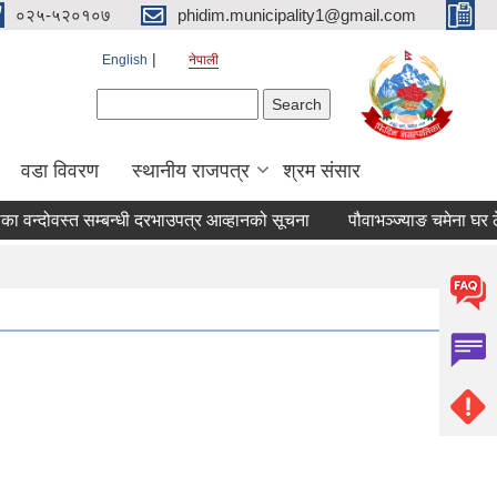
०२५-५२०१०७
phidim.municipality1@gmail.com
English
नेपाली
Search form
Search
वडा विवरण
स्थानीय राजपत्र
श्रम संसार
ा वन्दोवस्त सम्बन्धी दरभाउपत्र आव्हानको सूचना
पौवाभञ्ज्याङ चमेना घर ठेक