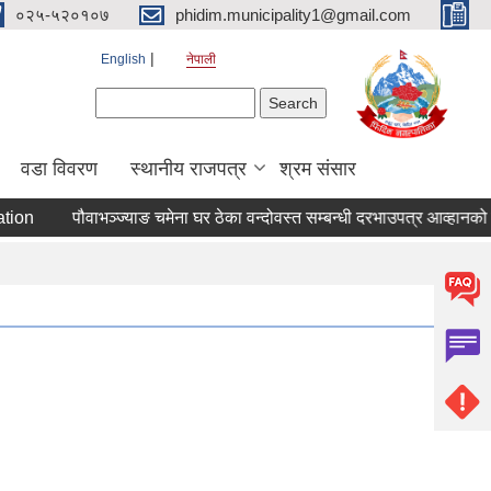
०२५-५२०१०७
phidim.municipality1@gmail.com
English
नेपाली
Search form
Search
वडा विवरण
स्थानीय राजपत्र
श्रम संसार
ion
पौवाभञ्ज्याङ चमेना घर ठेका वन्दोवस्त सम्बन्धी दरभाउपत्र आव्हानको स