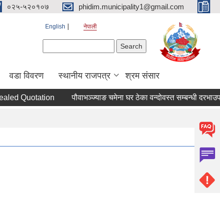
०२५-५२०१०७
phidim.municipality1@gmail.com
English
नेपाली
Search form
Search
वडा विवरण
स्थानीय राजपत्र
श्रम संसार
aled Quotation
पौवाभञ्ज्याङ चमेना घर ठेका वन्दोवस्त सम्बन्धी दरभाउपत